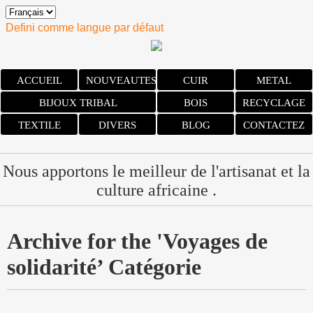
Defini comme langue par défaut
ACCUEIL
NOUVEAUTES
CUIR
METAL
BIJOUX TRIBAL
BOIS
RECYCLAGE
TEXTILE
DIVERS
BLOG
CONTACTEZ
Nous apportons le meilleur de l'artisanat et la
culture africaine .
Archive for the 'Voyages de
solidarité’ Catégorie