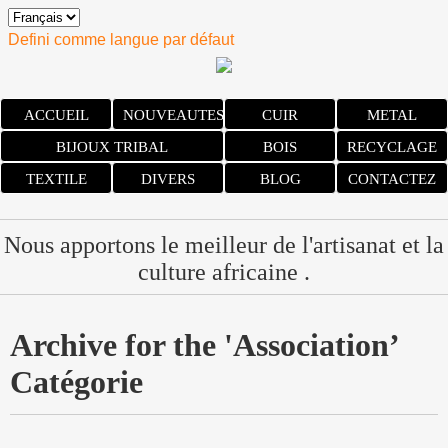
Defini comme langue par défaut
ACCUEIL
NOUVEAUTES
CUIR
METAL
BIJOUX TRIBAL
BOIS
RECYCLAGE
TEXTILE
DIVERS
BLOG
CONTACTEZ
Nous apportons le meilleur de l'artisanat et la
culture africaine .
Archive for the 'Association’
Catégorie