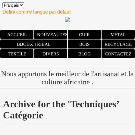
Defini comme langue par défaut
ACCUEIL
NOUVEAUTES
CUIR
METAL
BIJOUX TRIBAL
BOIS
RECYCLAGE
TEXTILE
DIVERS
BLOG
CONTACTEZ
Nous apportons le meilleur de l'artisanat et la
culture africaine .
Archive for the 'Techniques’
Catégorie