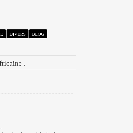
LE
DIVERS
BLOG
fricaine .
.