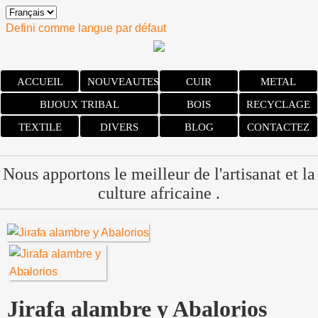
Defini comme langue par défaut
ACCUEIL
NOUVEAUTES
CUIR
METAL
BIJOUX TRIBAL
BOIS
RECYCLAGE
TEXTILE
DIVERS
BLOG
CONTACTEZ
Nous apportons le meilleur de l'artisanat et la
culture africaine .
Jirafa alambre y Abalorios