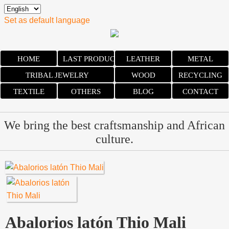
Set as default language
HOME
LAST PRODUCTS
LEATHER
METAL
TRIBAL JEWELRY
WOOD
RECYCLING
TEXTILE
OTHERS
BLOG
CONTACT
We bring the best craftsmanship and African
culture.
Abalorios latón Thio Mali