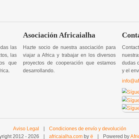
Asociación Africaialha
Cont
odas las
Hazte socio de nuestra asociación para
Contac
os, las
viajar a Africa y trabajar en los diversos
nuestra
los que
proyectos de cooperación que estamos
dudas q
rica.
desarrollando.
y el en
info@af
Aviso Legal
|
Condiciones de envío y devolución
right 2012 -
2026
|
africaialha.com
by
ë
|
Powered by
Afri