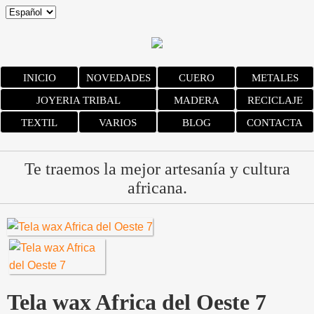
INICIO
NOVEDADES
CUERO
METALES
JOYERIA TRIBAL
MADERA
RECICLAJE
TEXTIL
VARIOS
BLOG
CONTACTA
Te traemos la mejor artesanía y cultura
africana.
Tela wax Africa del Oeste 7