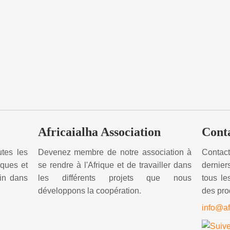
Africaialha Association
Cont
utes les
Devenez membre de notre association à
Contac
iques et
se rendre à l'Afrique et de travailler dans
dernie
ain dans
les différents projets que nous
tous le
développons la coopération.
des prod
info@af