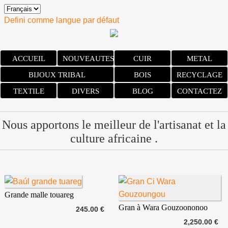
Defini comme langue par défaut
ACCUEIL
NOUVEAUTES
CUIR
METAL
BIJOUX TRIBAL
BOIS
RECYCLAGE
TEXTILE
DIVERS
BLOG
CONTACTEZ
Nous apportons le meilleur de l'artisanat et la
culture africaine .
Grande malle touareg
Gran à Wara Gouzoononoo
245.00 €
2,250.00 €