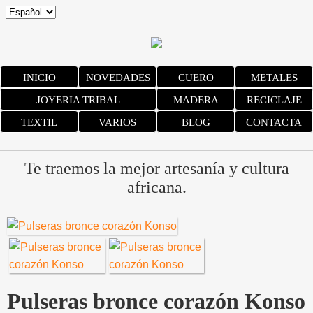
INICIO
NOVEDADES
CUERO
METALES
JOYERIA TRIBAL
MADERA
RECICLAJE
TEXTIL
VARIOS
BLOG
CONTACTA
Te traemos la mejor artesanía y cultura
africana.
Pulseras bronce corazón Konso