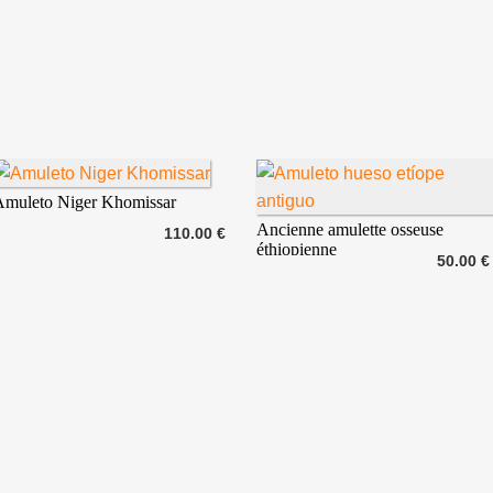
Amuleto Niger Khomissar
Ancienne amulette osseuse
110.00 €
éthiopienne
50.00 €