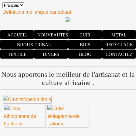
Defini comme langue par défaut
ACCUEIL
NOUVEAUTES
CUIR
METAL
BIJOUX TRIBAL
BOIS
RECYCLAGE
TEXTILE
DIVERS
BLOG
CONTACTEZ
Nous apportons le meilleur de l'artisanat et la
culture africaine .