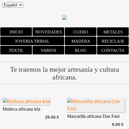
INICIO
NOVEDADES
CUERO
METALES
JOYERIA TRIBAL
MADERA
RECICLAJE
TEXTIL
VARIOS
BLOG
CONTACTA
Te traemos la mejor artesanía y cultura
africana.
Muñeca africana tela
Mascarilla africana Dan Fani
25.00 €
6.00 €