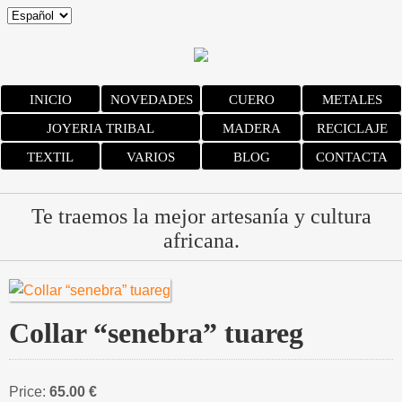
INICIO
NOVEDADES
CUERO
METALES
JOYERIA TRIBAL
MADERA
RECICLAJE
TEXTIL
VARIOS
BLOG
CONTACTA
Te traemos la mejor artesanía y cultura
africana.
Collar “senebra” tuareg
Price:
65.00 €