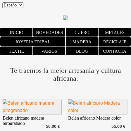
INICIO
NOVEDADES
CUERO
METALES
JOYERIA TRIBAL
MADERA
RECICLAJE
TEXTIL
VARIOS
BLOG
CONTACTA
Te traemos la mejor artesanía y cultura
africana.
Belen africano madera
Belén africano Madera color
pirograbado
50.00 €
55.00 €