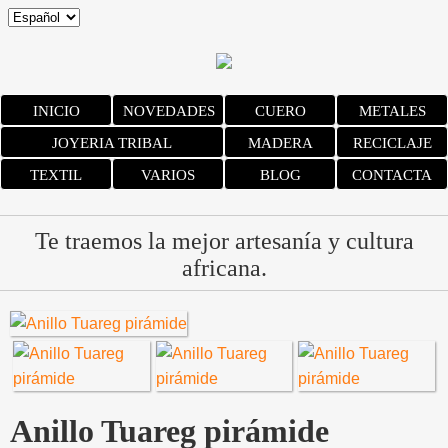
INICIO
NOVEDADES
CUERO
METALES
JOYERIA TRIBAL
MADERA
RECICLAJE
TEXTIL
VARIOS
BLOG
CONTACTA
Te traemos la mejor artesanía y cultura
africana.
Anillo Tuareg pirámide