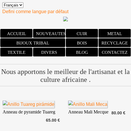
Defini comme langue par défaut
ACCUEIL
NOUVEAUTES
CUIR
METAL
BIJOUX TRIBAL
BOIS
RECYCLAGE
TEXTILE
DIVERS
BLOG
CONTACTEZ
Nous apportons le meilleur de l'artisanat et la
culture africaine .
Anneau de pyramide Tuareg
Anneau Mali Mecque
80.00 €
65.00 €